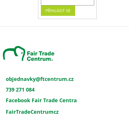
PŘIHLÁSIT SE
Z
á
p
a
t
í
objednavky
@
ftcentrum.cz
739 271 084
Facebook Fair Trade Centra
FairTradeCentrumcz