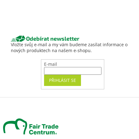
Odebírat newsletter
Vložte svůj e-mail a my vám budeme zasílat informace o
nových produktech na našem e-shopu.
E-mail
PŘIHLÁSIT SE
Z
á
p
a
t
í