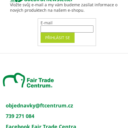
Vložte svůj e-mail a my vám budeme zasílat informace o
nových produktech na našem e-shopu.
E-mail
PŘIHLÁSIT SE
Z
á
p
a
t
í
objednavky
@
ftcentrum.cz
739 271 084
Facebook Fair Trade Centra