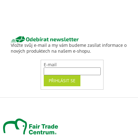
Odebírat newsletter
Vložte svůj e-mail a my vám budeme zasílat informace o
nových produktech na našem e-shopu.
E-mail
PŘIHLÁSIT SE
Z
á
p
a
t
í