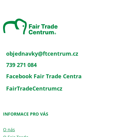
Z
á
p
a
t
í
objednavky
@
ftcentrum.cz
739 271 084
Facebook Fair Trade Centra
FairTradeCentrumcz
INFORMACE PRO VÁS
O nás