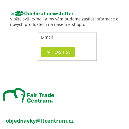
Odebírat newsletter
Vložte svůj e-mail a my vám budeme zasílat informace o
nových produktech na našem e-shopu.
E-mail
PŘIHLÁSIT SE
Z
á
p
a
t
í
objednavky
@
ftcentrum.cz