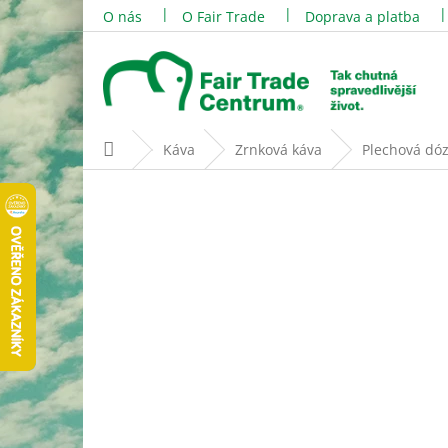
Přejít
O nás
O Fair Trade
Doprava a platba
na
obsah
Domů
Káva
Zrnková káva
Plechová dóz