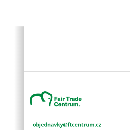
Z
á
p
a
t
í
objednavky
@
ftcentrum.cz