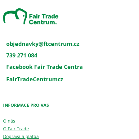
p
a
t
í
objednavky
@
ftcentrum.cz
739 271 084
Facebook Fair Trade Centra
FairTradeCentrumcz
INFORMACE PRO VÁS
O nás
O Fair Trade
Doprava a platba