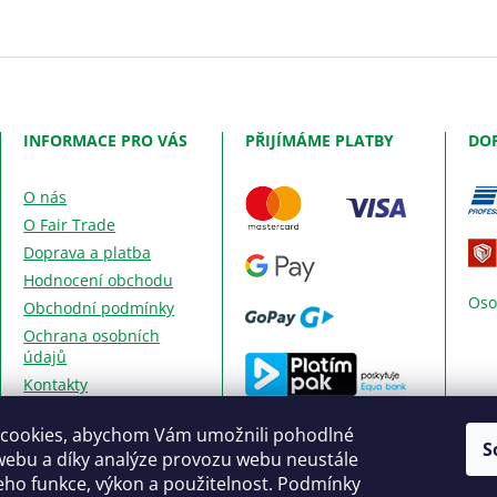
INFORMACE PRO VÁS
PŘIJÍMÁME PLATBY
DO
O nás
O Fair Trade
Doprava a platba
Hodnocení obchodu
Oso
Obchodní podmínky
Ochrana osobních
údajů
Kontakty
Dobírka
cookies, abychom Vám umožnili pohodlné
S
Bankovní převod
webu a díky analýze provozu webu neustále
Hotovost
jeho funkce, výkon a použitelnost. Podmínky