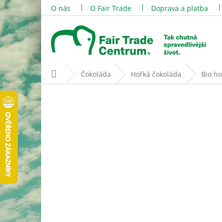
Přejít
O nás
O Fair Trade
Doprava a platba
na
obsah
Domů
Čokoláda
Hořká čokoláda
Bio ho