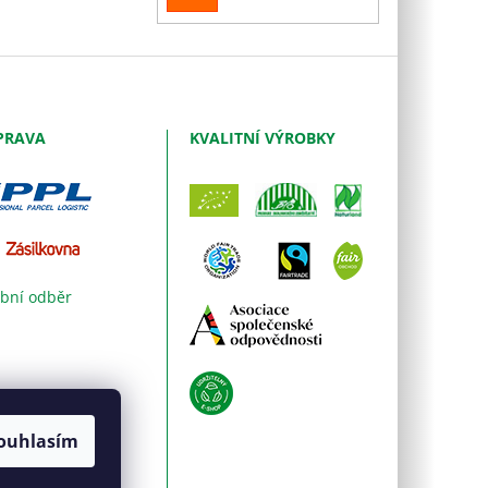
SE
PRAVA
KVALITNÍ VÝROBKY
bní odběr
ouhlasím