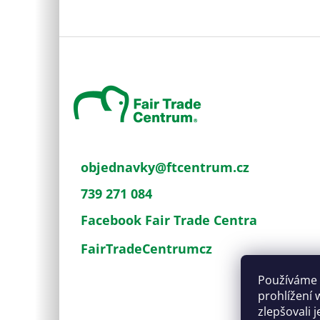
Z
á
p
a
t
í
objednavky
@
ftcentrum.cz
739 271 084
Facebook Fair Trade Centra
FairTradeCentrumcz
Používáme 
prohlížení 
zlepšovali 