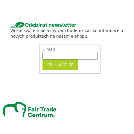
Odebírat newsletter
Vložte svůj e-mail a my vám budeme zasílat informace o
nových produktech na našem e-shopu.
E-mail
PŘIHLÁSIT SE
Z
á
p
a
t
í