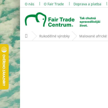
Přejít
O nás
O Fair Trade
Doprava a platba
na
obsah
Domů
Rukodělné výrobky
Malované africké 