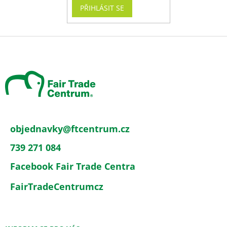
PŘIHLÁSIT SE
Z
á
p
a
t
í
objednavky
@
ftcentrum.cz
739 271 084
Facebook Fair Trade Centra
FairTradeCentrumcz