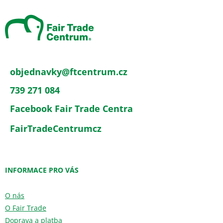
p
a
t
í
objednavky
@
ftcentrum.cz
739 271 084
Facebook Fair Trade Centra
FairTradeCentrumcz
INFORMACE PRO VÁS
O nás
O Fair Trade
Doprava a platba