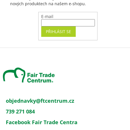
nových produktech na našem e-shopu.
E-mail
PŘIHLÁSIT SE
Z
á
p
a
t
í
objednavky
@
ftcentrum.cz
739 271 084
Facebook Fair Trade Centra