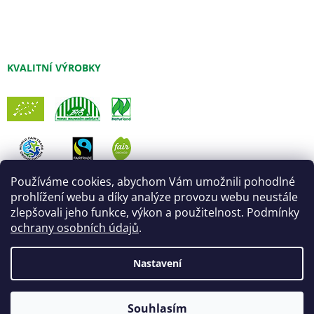
KVALITNÍ VÝROBKY
Používáme cookies, abychom Vám umožnili pohodlné
prohlížení webu a díky analýze provozu webu neustále
zlepšovali jeho funkce, výkon a použitelnost. Podmínky
ochrany osobních údajů
.
Nastavení
Vytvořil Shoptet
Úprava šablony:
Marketingwebu
Odpočíváme a objednávky expedujeme až od
Souhlasím