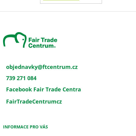
Z
á
p
a
t
í
objednavky
@
ftcentrum.cz
739 271 084
Facebook Fair Trade Centra
FairTradeCentrumcz
INFORMACE PRO VÁS