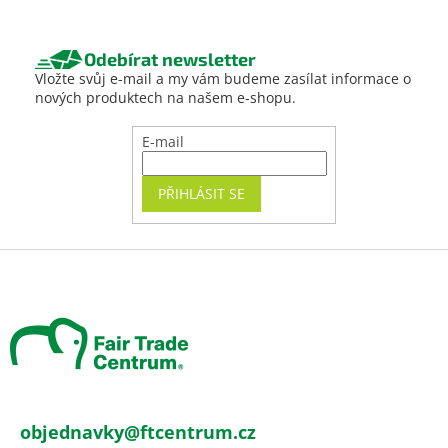
Odebírat newsletter
Vložte svůj e-mail a my vám budeme zasílat informace o
nových produktech na našem e-shopu.
E-mail
PŘIHLÁSIT SE
Z
á
p
a
t
í
objednavky
@
ftcentrum.cz